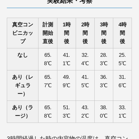
実験結果・考察
真空コン
計測
1時
2時
3時
4時
ビニカッ
開始
間
間
間
間
プ
直後
後
後
後
後
なし
65.
41.
32.
28.
25.
8℃
1℃
4℃
3℃
5℃
あり（レ
65.
49.
41.
36.
31.
ギュラ
7℃
9℃
5℃
3℃
6℃
ー）
あり（ラ
65.
51.
43.
38.
33.
ージ）
8℃
3℃
2℃
0℃
1℃
3時間経過した時の内容物の温度は、真空コン