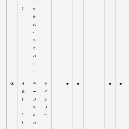
3
ー
7
外
径
80
×
高
さ
95
m
m
●
●
●
●
③
H
ラ
ア
B-
ー
イ
1
ジ
ボ
3
リ
外
3
ー
径
8
85