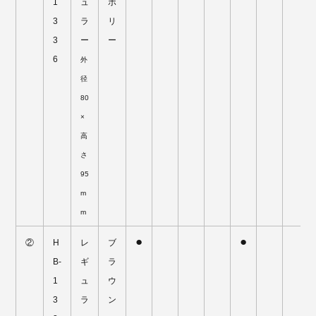
1
ュ
ボ
3
ラ
リ
3
ー
ー
6
外
径
80
×
高
さ
95
m
m
●
●
②
H
レ
ブ
B-
ギ
ラ
1
ュ
ウ
3
ラ
ン