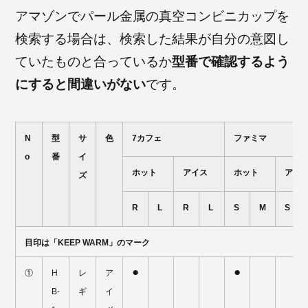
アマゾンでパール金属の真空コンビニカップを
検索する場合は、検索した結果が自分の意図し
ていたものと合っているか
型番で確認するよう
にすると間違いがない
です。
N
型
サ
色
7カフェ
ファミマ
o
番
イ
ホット
アイス
ホット
アイ
ズ
R
L
R
L
S
M
S
目印は「KEEP WARM」のマーク
●
●
①
H
レ
ア
B-
ギ
イ