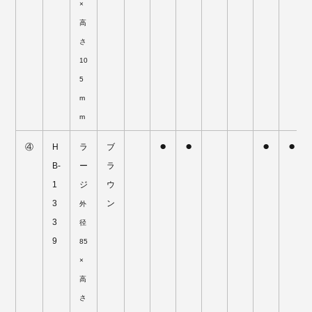
×
高
さ
10
5
m
m
●
●
●
●
④
H
ラ
ブ
B-
ー
ラ
1
ジ
ウ
3
ン
外
3
径
9
85
×
高
さ