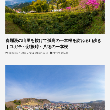
春爛漫の山里を抜けて孤高の一本桜を訪ねる山歩き
｜ユガテ～顔振峠～八徳の一本桜
2023年3月30日
2023年5月12日
すべての記事