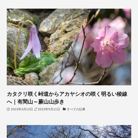
カタクリ咲く峠道からアカヤシオの咲く明るい稜線
へ｜有間山～蕨山山歩き
2023年4月13日
2023年5月11日
すべての記事