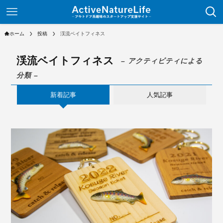
ホーム
投稿
渓流ベイトフィネス
渓流ベイトフィネス
– アクティビティによる
分類 –
新着記事
人気記事