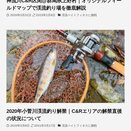
神流川C&R区間@群馬県上野村｜オリジナルフィー
ルドマップで渓流釣り場を徹底解説
2020年3月31日
2023年2月9日
渓流ベイトフィネスに挑戦
2020年小菅川渓流釣り解禁｜C&Rエリアの解禁直後
の状況について
2020年3月8日
2021年3月17日
渓流ベイトフィネスに挑戦