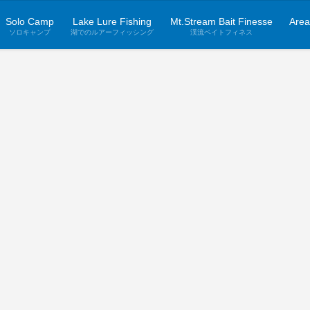
Solo Camp
Lake Lure Fishing
Mt.Stream Bait Finesse
Area
ソロキャンプ
湖でのルアーフィッシング
渓流ベイトフィネス