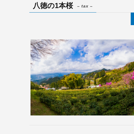
八徳の1本桜
– tax –