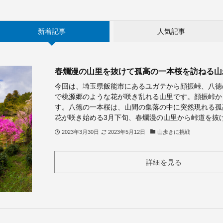
新着記事
人気記事
春爛漫の山里を抜けて孤高の一本桜を訪ねる山
今回は、埼玉県飯能市にあるユガテから顔振峠、八徳
で桃源郷のような花が咲き乱れる山里です。顔振峠か
す。八徳の一本桜は、山間の集落の中に突然現れる孤
花が咲き始める3月下旬、春爛漫の山里から峠道を抜
2023年3月30日
2023年5月12日
山歩きに挑戦